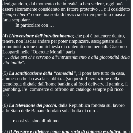
denigrandolo, dal momento che in realtà, a ben vedere, oggi può
essere sicuramente considerato un fattore protettivo …); il cosiddetto
“
tempo libero
” come una sorta di bisaccia da riempire fino quasi a
farla scoppiare…
In particolare con …
(4)
L’invenzione dell’intrattenimento
;
che poi è trattenere dentro,
tenere, non lasciar andare per poter rimpinzare, assoggettare alla
somministrazione non richiesta di contenuti commerciali. Giacomo
Leopardi nelle “Operette Morali” parla
“…
delle arti che servono all’intrattenimento e alla giocondità della
vita inutile
”.
(5)
La santificazione della “comodità
”,
il poter fare tutto da casa,
ammesso che la casa la si abbia…(su questo l’evoluzione della
tecnologia digitale dall’home banking al food delivery, il gaming, il
gambling, l’e- commerce ci offrono un catalogo sempre più ricco
…)
(6)
La televisione dei pacchi,
dalla Repubblica fondata sul lavoro
allo Stato delle Banane fondato sulla botta di culo…
…… e così via sino all’ultimo…
(7)
Il Pensare e riflettere come una sorta di chimera evolutiva
: non