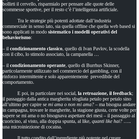
bollirti il cervello, risparmialo per pensare alle quote delle
scommesse sportive, per il resto c’è l’intelligenza artificiale.
Tra le strategie più potenti adottate dall’industria
commerciale in senso lato, sia quella offline che quella web based si
sono applicati in modo
sistematico i modelli operativi del
behaviorismo
:
– il
condizionamento classico
, quello di Ivan Pavlov, la scodella
con il cibo, lo stimolo associato, la campanella …
– il
condizionamento operante
, quello di Burrhus Skinner,
particolarmente utilizzato nel commercio del gambling, con il
rinforzo intermittente e solo apparentemente prevedibile del
comportamento.
E poi, in particolare nei social,
la retroazione, il feedback
;
il passaggio dalla antica margherita sfogliata petalo per petalo sino
all’ultimo per capire se
mi ama o non mi ama?
– ma bisogna andare
in campagna, trovare le margherite, la stagione giusta, certe volte per
sapere se mi ama o no bisognava aspettare dei mesi – il passaggio al
cuoricino, al visto, alla doppia spunta, al like,
quanti like hai?
…..
una microiniezione di cocaina.
Il tutto condito dall’ingrediente più potente nel creare