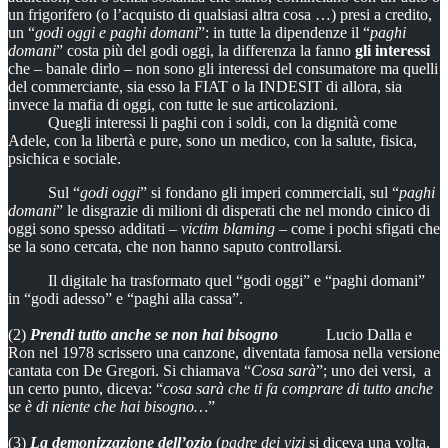
un frigorifero (o l’acquisto di qualsiasi altra cosa …) presi a credito,
un “
godi oggi e paghi domani
”: in tutte la dipendenze il “
paghi
domani
” costa più del godi oggi, la differenza la fanno
gli interessi
che – banale dirlo – non sono gli interessi del consumatore ma quelli
del commerciante, sia esso la FIAT o la INDESIT di allora, sia
invece la mafia di oggi, con tutte le sue articolazioni.
Quegli interessi li paghi con i soldi, con la dignità come
Adele, con la libertà e pure, sono un medico, con la salute, fisica,
psichica e sociale.
Sul “
godi oggi
” si fondano gli imperi commerciali, sul “
paghi
domani
” le disgrazie di milioni di disperati che nel mondo cinico di
oggi sono spesso additati –
victim blaming
– come i pochi sfigati che
se la sono cercata, che non hanno saputo controllarsi.
Il digitale ha trasformato quel “godi oggi” e “paghi domani”
in “godi adesso” e “paghi alla cassa”.
(2)
Prendi tutto anche se non hai bisogno
Lucio Dalla e
Ron nel 1978 scrissero una canzone, diventata famosa nella versione
cantata con De Gregori. Si chiamava “
Cosa sarà
”; uno dei versi, a
un certo punto, diceva: “
cosa sarà che ti fa comprare di tutto anche
se è di niente che hai bisogno…
”
(3)
La demonizzazione dell’ozio
(
padre dei vizi
si diceva una volta,