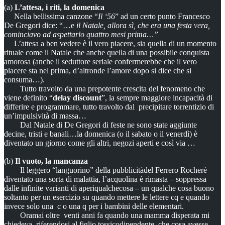
(a)
L’attesa, i riti, la domenica
Nella bellissima canzone “
Il ‘56
” ad un certo punto Francesco
De Gregori dice: “…e
il Natale, allora sì, che era una festa vera,
cominciavo ad aspettarlo quattro mesi prima…”
L’attesa a ben vedere è il vero piacere, sia quella di un momento
rituale come il Natale che anche quella di una possibile conquista
amorosa (anche il seduttore seriale confermerebbe che il vero
piacere sta nel prima, d’altronde l’amore dopo si dice che si
consuma…).
Tutto travolto da una prepotente crescita del fenomeno che
viene definito “
delay discount
”, la sempre maggiore incapacità di
differire e programmare, tutto travolto dal precipitare torrentizio di
un’impulsività di massa…
Dal Natale di De Gregori di feste ne sono state aggiunte
decine, tristi e banali…la domenica (o il sabato o il venerdì) è
diventato un giorno come gli altri, negozi aperti e così via …
(b)
Il vuoto, la mancanza
Il leggero “languorino” della pubblicitàdel Ferrero Rocherè
diventato una sorta di malattia, l’acquolina è rimasta – soppressa
dalle infinite varianti di aperiqualchecosa – un qualche cosa buono
soltanto per un esercizio su quando mettere le lettere cq e quando
invece solo una c o una q per i bambini delle elementari.
Oramai oltre venti anni fa quando una mamma disperata mi
chiedeva, riferendosi al figlio tossicodipendente, che cosa avesse