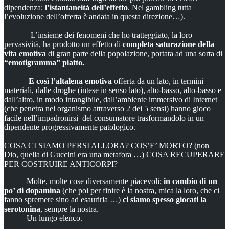
dipendenza:
l’istantaneità dell’effetto
. Nel gambling tutta
l’evoluzione dell’offerta è andata in questa direzione…).
L’insieme dei fenomeni che ho tratteggiato, la loro
pervasività, ha prodotto un effetto di
completa saturazione della
vita emotiva
di gran parte della popolazione, portata ad una sorta di
“emotigramma” piatto.
E così l’altalena emotiva
offerta da un lato, in termini
materiali, dalle droghe (intese in senso lato), alto-basso, alto-basso e
dall’altro, in modo intangibile, dall’ambiente immersivo di Internet
(che penetra nel organismo attraverso 2 dei 5 sensi) hanno gioco
facile nell’impadronirsi del consumatore trasformandolo in un
dipendente progressivamente patologico.
COSA CI SIAMO PERSI ALLORA? COS’E’ MORTO? (non
Dio, quella di Guccini era una metafora …) COSA RECUPERARE
PER COSTRUIRE ANTICORPI?
Molte, molte cose diversamente piacevoli;
in cambio di un
po’ di dopamina
(che poi per finire è la nostra, mica la loro, che ci
fanno spremere sino ad esaurirla …)
ci siamo spesso giocati la
serotonina
, sempre la nostra.
Un lungo elenco.