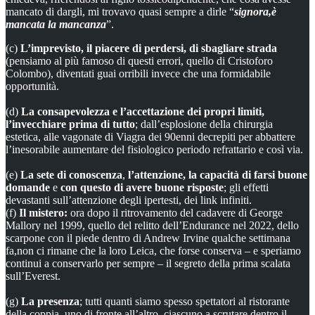
mancato di dargli, mi trovavo quasi sempre a dirle “
signora,
è
mancata la mancanza
”.
(c)
L’imprevisto, il piacere di perdersi,
di sbagliare strada
(pensiamo al più famoso di questi errori, quello di Cristoforo
Colombo), diventati guai orribili invece che una formidabile
opportunità.
(d)
La consapevolezza e l’accettazione dei propri limiti,
l’invecchiare prima di tutto
; dall’esplosione della chirurgia
estetica, alle vagonate di Viagra dei 90enni decrepiti per abbattere
l’inesorabile aumentare del fisiologico periodo refrattario e così via.
(e)
La sete di conoscenza
,
l’attenzione,
la capacità di farsi buone
domande
e
con questo di avere buone risposte
; gli effetti
devastanti sull’attenzione degli ipertesti, dei link infiniti.
(f)
Il mistero:
ora dopo il ritrovamento del cadavere di George
Mallory nel 1999, quello del relitto dell’Endurance nel 2022, dello
scarpone con il piede dentro di Andrew Irvine qualche settimana
fa,non ci rimane che la loro Leica, che forse conserva – e speriamo
continui a conservarlo per sempre – il segreto della prima scalata
sull’Everest.
(g)
La presenza
; tutti quanti siamo spesso spettatori al ristorante
della coppia, uno di fronte all’altro, ciascuno a scrutare dentro il