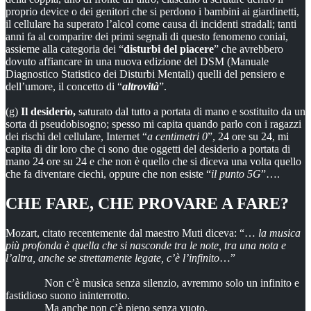
proprio device o dei genitori che si perdono i bambini ai giardinetti,
il cellulare ha superato l’alcol come causa di incidenti stradali; tanti
anni fa al comparire dei primi segnali di questo fenomeno coniai,
assieme alla categoria dei “
disturbi del piacere
” che avrebbero
dovuto affiancare in una nuova edizione del DSM (Manuale
Diagnostico Statistico dei Disturbi Mentali) quelli del pensiero e
dell’umore, il concetto di “
altrovità
”.
(g)
Il desiderio,
saturato dal tutto a portata di mano e sostituito da un
sorta di pseudobisogno; spesso mi capita quando parlo con i ragazzi
dei rischi del cellulare, Internet “
a centimetri 0
”, 24 ore su 24, mi
capita di dir loro che ci sono due oggetti del desiderio a portata di
mano 24 ore su 24 e che non è quello che si diceva una volta quello
che fa diventare ciechi, oppure che non esiste “
il punto 5G
”….
CHE FARE, CHE PROVARE A FARE?
Mozart, citato recentemente dal maestro Muti diceva: “…
la musica
più profonda è quella che si nasconde tra le note, tra una nota e
l’altra, anche se strettamente legate, c’è l’infinito
…”
Non c’è musica senza silenzio, avremmo solo un infinito e
fastidioso suono ininterrotto.
Ma anche non c’è pieno senza vuoto.