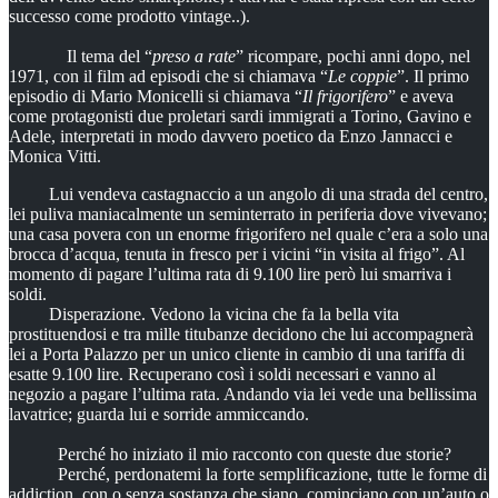
successo come prodotto vintage..).
Il tema del “
preso a rate
” ricompare, pochi anni dopo, nel
1971, con il film ad episodi che si chiamava “
Le coppie
”. Il primo
episodio di Mario Monicelli si chiamava “
Il frigorifero
” e aveva
come protagonisti due proletari sardi immigrati a Torino, Gavino e
Adele, interpretati in modo davvero poetico da Enzo Jannacci e
Monica Vitti.
Lui vendeva castagnaccio a un angolo di una strada del centro,
lei puliva maniacalmente un seminterrato in periferia dove vivevano;
una casa povera con un enorme frigorifero nel quale c’era a solo una
brocca d’acqua, tenuta in fresco per i vicini “in visita al frigo”. Al
momento di pagare l’ultima rata di 9.100 lire però lui smarriva i
soldi.
Disperazione. Vedono la vicina che fa la bella vita
prostituendosi e tra mille titubanze decidono che lui accompagnerà
lei a Porta Palazzo per un unico cliente in cambio di una tariffa di
esatte 9.100 lire. Recuperano così i soldi necessari e vanno al
negozio a pagare l’ultima rata. Andando via lei vede una bellissima
lavatrice; guarda lui e sorride ammiccando.
Perché ho iniziato il mio racconto con queste due storie?
Perché, perdonatemi la forte semplificazione, tutte le forme di
addiction, con o senza sostanza che siano, cominciano con un’auto o