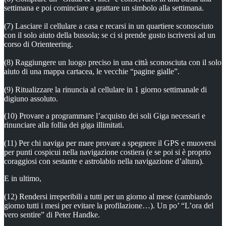
settimana e poi cominciare a grattare un simbolo alla settimana.
(7) Lasciare il cellulare a casa e recarsi in un quartiere sconosciuto
con il solo aiuto della bussola; se ci si prende gusto iscriversi ad un
corso di Orienteering.
(8) Raggiungere un luogo preciso in una città sconosciuta con il solo
aiuto di una mappa cartacea, le vecchie “pagine gialle”.
(9) Ritualizzare la rinuncia al cellulare in 1 giorno settimanale di
digiuno assoluto.
(10) Provare a programmare l’acquisto dei soli Giga necessari e
rinunciare alla follia dei giga illimitati.
(11) Per chi naviga per mare provare a spegnere il GPS e muoversi
per punti cospicui nella navigazione costiera (e se poi si è proprio
coraggiosi con sestante e astrolabio nella navigazione d’altura).
E in ultimo,
(12) Rendersi irreperibili a tutti per un giorno al mese (cambiando
giorno tutti i mesi per evitare la profilazione…). Un po’ “L’ora del
vero sentire” di Peter Handke.