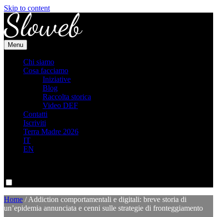
Skip to content
Menu
Chi siamo
Cosa facciamo
Iniziative
Blog
Raccolta storica
Video DEF
Contatti
Iscriviti
Terra Madre 2026
IT
EN
Energy mode
ON
OFF
Home
/
Addiction comportamentali e digitali: breve storia di
un’epidemia annunciata e cenni sulle strategie di fronteggiamento