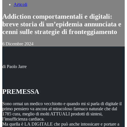
Articoli
Addiction comportamentali e digitali:
breve storia di un’epidemia annunciata e
cenni sulle strategie di fronteggiamento
6 Dicembre 2024
di Paolo Jarre
PREMESSA
Sono ormai un medico vecchiotto e quando mi si parla di digitale il
primo pensiero va ancora al miracoloso farmaco naturale che dal
1785 cura, meglio di molti ATTUALI prodotti di sintesi,
l’insufficienza cardiaca.
Ma quella è LA DIGITALE che può anche intossicare e portare a