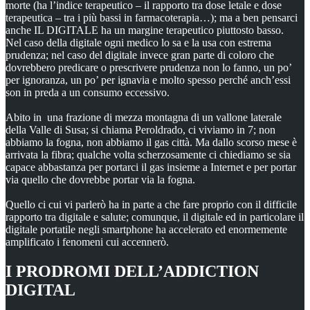
morte (ha l’indice terapeutico – il rapporto tra dose letale e dose
terapeutica – tra i più bassi in farmacoterapia…); ma a ben pensarci
anche IL DIGITALE ha un margine terapeutico piuttosto basso.
Nel caso della digitale ogni medico lo sa e la usa con estrema
prudenza; nel caso del digitale invece gran parte di coloro che
dovrebbero predicare o prescrivere prudenza non lo fanno, un po’
per ignoranza, un po’ per ignavia e molto spesso perché anch’essi
son in preda a un consumo eccessivo.
Abito in una frazione di mezza montagna di un vallone laterale
della Valle di Susa; si chiama Peroldrado, ci viviamo in 7; non
abbiamo la fogna, non abbiamo il gas città. Ma dallo scorso mese è
arrivata la fibra; qualche volta scherzosamente ci chiediamo se sia
capace abbastanza per portarci il gas insieme a Internet e per portar
via quello che dovrebbe portar via la fogna.
Quello ci cui vi parlerò ha in parte a che fare proprio con il difficile
rapporto tra digitale e salute; comunque, il digitale ed in particolare il
digitale portatile negli smartphone ha accelerato ed enormemente
amplificato i fenomeni cui accennerò.
I PRODROMI DELL’ADDICTION
DIGITAL