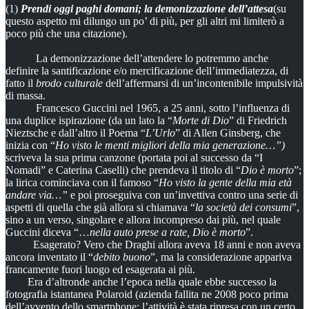
(1)
Prendi oggi paghi domani; la demonizzazione dell’attesa
(su
questo aspetto mi dilungo un po’ di più, per gli altri mi limiterò a
poco più che una citazione).
La demonizzazione dell’attendere lo potremmo anche
definire la santificazione e/o mercificazione dell’immediatezza, di
fatto il
brodo culturale
dell’affermarsi di un’incontenibile impulsività
di massa.
Francesco Guccini nel 1965, a 25 anni, sotto l’influenza di
una duplice ispirazione (da un lato la “
Morte di Dio
” di Friedrich
Nieztsche e dall’altro il Poema “
L’Urlo
” di Allen Ginsberg, che
inizia con “
Ho visto le menti migliori della mia generazione…”)
scriveva la sua prima canzone (portata poi al successo da “I
Nomadi” e Caterina Caselli) che prendeva il titolo di “
Dio è morto
”;
la lirica cominciava con il famoso “
Ho visto la gente della mia età
andare via…”
e poi proseguiva con un’invettiva contro una serie di
aspetti di quella che già allora si chiamava “
la società dei consumi
”,
sino a un verso, singolare e allora incompreso dai più, nel quale
Guccini diceva “…
nella auto prese a rate, Dio è morto
”.
Esagerato? Vero che Draghi allora aveva 18 anni e non aveva
ancora inventato il “
debito buono
”, ma la considerazione appariva
francamente fuori luogo ed esagerata ai più.
Era d’altronde anche l’epoca nella quale ebbe successo la
fotografia istantanea Polaroid (azienda fallita ne 2008 poco prima
dell’avvento dello smartphone; l’attività è stata ripresa con un certo