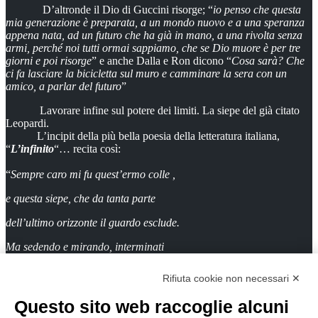
D’altronde il Dio di Guccini risorge; “
io penso che questa
mia generazione è preparata, a un mondo nuovo e a una speranza
appena nata, ad un futuro che ha già in mano, a una rivolta senza
armi, perché noi tutti ormai sappiamo, che se Dio muore è per tre
giorni e poi risorge
” e anche Dalla e Ron dicono “
Cosa sarà? Che
ci fa lasciare la bicicletta sul muro e camminare la sera con un
amico, a parlar del futuro
”
Lavorare infine sul potere dei limiti. La siepe del già citato
Leopardi.
L’incipit della più bella poesia della letteratura italiana,
“
L’infinito
“… recita così:
“
Sempre caro mi fu quest’ermo colle ,
e questa siepe, che da tanta parte
dell’ultimo orizzonte il guardo esclude.
Ma sedendo e mirando, interminati
spazi di là da quella, e sovrumani
Rifiuta cookie non necessari ✕
silenzi, e profondissima quïete …
Questo sito web raccoglie alcuni