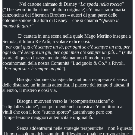
Nel cartone animato di Disney “
La spada nella roccia
”
(“The sword in the stone” il titolo originale) c’è una straordinaria
canzoncina dei Sherman Brothers – autori di gran parte delle
colonne sonore di allora di Disney – che si chiama “
Questo il
mondo fa girar
”.
E’ cantata in una scena nella quale Mago Merlino insegna a
Semola, il futuro Re Artù, a volare e dice così:
“
per ogni qua c’è sempre un là, per ogni se c’è sempre un ma, per
ogni su c’è sempre un giù, per ogni men c’è sempre un più
…” (sulla
scorta di questo insegnamento chiamammo il modulo per
cocainomani della nostra Comunità “Lucignolo & Co.” a Rivoli,
“
Per ogni su c’è sempre un giù
”).
Bisogna studiare strategie che aiutino a recuperare il senso
delle distanze, un’intimità autentica, il piacere del tempo d’attesa, il
silenzio, il mistero e così via.
Bisogna muoversi verso la “scomputerizzazione” o
“sdigitalizzazione”; non per niente nella musica c’è un ritorno ai
vinili che con il loro “suono sporco” garantivano però con
l’imperfezione maggiori autenticità e originalità.
Senza addentrarmi nelle strategie terapeutiche – non è questo
il luogo – solo qualche spunto di riflessione, qualche provocazione