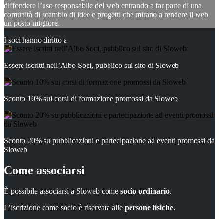
diffondere l’uso responsabile del web entrando a far parte di una
comunità di scambio di idee e progetti che mirano a rendere il web
un posto migliore.
I soci hanno diritto a
Essere iscritti nell’Albo Soci, pubblico sul sito di Sloweb
Sconto 10% sui corsi di formazione promossi da Sloweb
Sconto 20% su pubblicazioni e partecipazione ad eventi promossi da
Sloweb
Come associarsi
È possibile associarsi a Sloweb come
socio ordinario
.
L’iscrizione come socio è riservata alle
persone fisiche
.