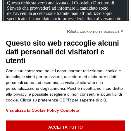
Questa richiesta verrà analizzata dal Consiglio Direttivo di
Sloweb che provvederà ad informare il candidato socio
dell’avvenuta accettazione tramite mail all’indirizzo sopra
specificato. Il candidato socio provvederà allora al versamento
della quota associativa annua tramite bonifico sull’IBAN che
troverà specificato nella mail di conferma.
Rifiuta cookie non necessari ✕
Captcha
Questo sito web raccoglie alcuni
Invia richiesta
dati personali dei visitatori e
Sloweb APS
utenti
Corso Quintino Sella, 117
10132 - Torino
Con il tuo consenso, noi e i nostri partner utilizziamo i cookie e
info@sloweb.org
tecnologie simili per archiviare, accedere ed elaborare i dati
C.F. 97823610015
personali come, ad esempio, la visita al sito web o la
personalizzazione degli annunci. Poiché rispettiamo il tuo diritto
Chi siamo
alla privacy, è possibile scegliere di non consentire alcuni tipi di
Iniziative
cookie. Clicca su preferenze GDPR per saperne di più.
Eventi
Video
Visualizza la Cookie Policy Completa
Articoli
Contatti
Iscriviti
Rinnovi
ACCETTA TUTTO